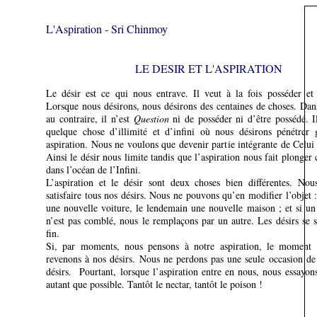
L'Aspiration - Sri Chinmoy
LE DESIR ET L'ASPIRATION
Le désir est ce qui nous entrave. Il veut à la fois posséder et 
Lorsque nous désirons, nous désirons des centaines de choses. Dans
au contraire, il n’est
Question
ni de posséder ni d’être possédé. I
quelque chose d’illimité et d’infini où nous désirons pénétrer 
aspiration. Nous ne voulons que devenir partie intégrante de Celui q
Ainsi le désir nous limite tandis que l’aspiration nous fait plonge
dans l’océan de l’Infini.
L’aspiration et le désir sont deux choses bien différentes. No
satisfaire tous nos désirs. Nous ne pouvons qu’en modifier l’objet :
une nouvelle voiture, le lendemain une nouvelle maison ; et si un
n’est pas comblé, nous le remplaçons par un autre. Les désirs se 
fin.
Si, par moments, nous pensons à notre aspiration, le moment 
revenons à nos désirs. Nous ne perdons pas une seule occasion de 
désirs. Pourtant, lorsque l’aspiration entre en nous, nous essayons
autant que possible. Tantôt le nectar, tantôt le poison !