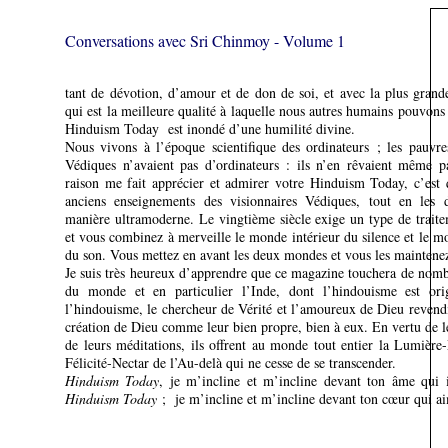
Conversations avec Sri Chinmoy - Volume 1
tant de dévotion, d’amour et de don de soi, et avec la plus grand
qui est la meilleure qualité à laquelle nous autres humains pouvons 
Hinduism Today est inondé d’une humilité divine.
Nous vivons à l’époque scientifique des ordinateurs ; les pauvre
Védiques n’avaient pas d’ordinateurs : ils n’en rêvaient même p
raison me fait apprécier et admirer votre Hinduism Today, c’est q
anciens enseignements des visionnaires Védiques, tout en les d
manière ultramoderne. Le vingtième siècle exige un type de traite
et vous combinez à merveille le monde intérieur du silence et le m
du son. Vous mettez en avant les deux mondes et vous les maintene
Je suis très heureux d’apprendre que ce magazine touchera de nomb
du monde et en particulier l’Inde, dont l’hindouisme est ori
l’hindouisme, le chercheur de Vérité et l’amoureux de Dieu reven
création de Dieu comme leur bien propre, bien à eux. En vertu de le
de leurs méditations, ils offrent au monde tout entier la Lumière
Félicité-Nectar de l’Au-delà qui ne cesse de se transcender.
Hinduism Today
, je m’incline et m’incline devant ton âme qui i
Hinduism Today
; je m’incline et m’incline devant ton cœur qui a